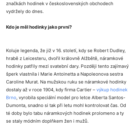
značkách hodinek v československých obchodech
vydržely do dnes.
Kdo je měl hodinky jako první
?
Koluje legenda, že již v 16. století, kdy se Robert Dudley,
hrabě z Leicesteru, dvořil královně Alžbětě, náramkové
hodinky patřily mezi svatební dary. Později tento zajímavý
šperk vlastnila i Marie Antoinetta a Napoleonova sestra
Caroline Murat. Na mužskou ruku se náramkové hodinky
dostaly až v roce 1904, kdy firma Cartier –
výkup hodinek
Brno
, vyrobila speciální model pro letce Alberta Santos-
Dumonta, snadno si tak při letu mohl kontrolovat čas. Od
té doby bylo tabu náramkových hodinek prolomeno a ty
se staly módním doplňkem žen i mužů.