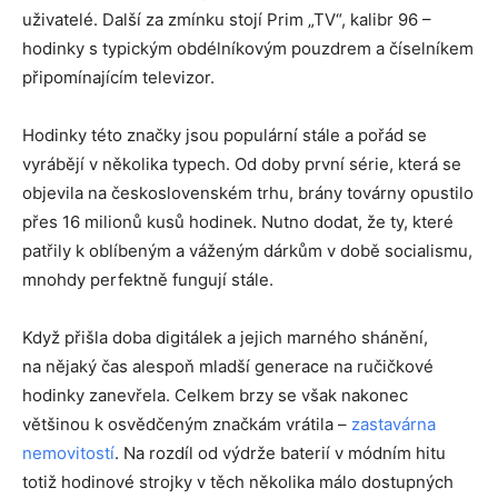
uživatelé. Další za zmínku stojí Prim „TV“, kalibr 96 –
hodinky s typickým obdélníkovým pouzdrem a číselníkem
připomínajícím televizor.
Hodinky této značky jsou populární stále a pořád se
vyrábějí v několika typech. Od doby první série, která se
objevila na československém trhu, brány továrny opustilo
přes 16 milionů kusů hodinek. Nutno dodat, že ty, které
patřily k oblíbeným a váženým dárkům v době socialismu,
mnohdy perfektně fungují stále.
Když přišla doba digitálek a jejich marného shánění,
na nějaký čas alespoň mladší generace na ručičkové
hodinky zanevřela. Celkem brzy se však nakonec
většinou k osvědčeným značkám vrátila –
zastavárna
nemovitostí
. Na rozdíl od výdrže baterií v módním hitu
totiž hodinové strojky v těch několika málo dostupných