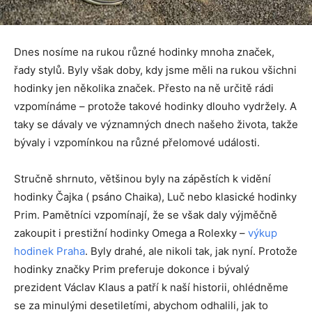
Dnes nosíme na rukou různé hodinky mnoha značek,
řady stylů. Byly však doby, kdy jsme měli na rukou všichni
hodinky jen několika značek. Přesto na ně určitě rádi
vzpomínáme – protože takové hodinky dlouho vydržely. A
taky se dávaly ve významných dnech našeho života, takže
bývaly i vzpomínkou na různé přelomové události.
Stručně shrnuto, většinou byly na zápěstích k vidění
hodinky Čajka ( psáno Chaika), Luč nebo klasické hodinky
Prim. Pamětníci vzpomínají, že se však daly výjměčně
zakoupit i prestižní hodinky Omega a Rolexky –
výkup
hodinek Praha
. Byly drahé, ale nikoli tak, jak nyní. Protože
hodinky značky Prim preferuje dokonce i bývalý
prezident Václav Klaus a patří k naší historii, ohlédněme
se za minulými desetiletími, abychom odhalili, jak to