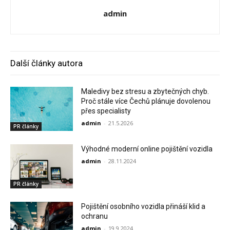
admin
Další články autora
Maledivy bez stresu a zbytečných chyb.
Proč stále více Čechů plánuje dovolenou
přes specialisty
admin
-
21.5.2026
PR články
Výhodné moderní online pojištění vozidla
admin
-
28.11.2024
PR články
Pojištění osobního vozidla přináší klid a
ochranu
admin
-
19.9.2024