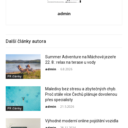
admin
Další články autora
Summer Adventure na Máchově jezeře
22. 8.: relax na terase u vody
admin
-
6.8.2026
PR články
Maledivy bez stresu a zbytečných chyb.
Proč stále více Čechů plánuje dovolenou
přes specialisty
admin
-
21.5.2026
PR články
Výhodné moderní online pojištění vozidla
admin
-
28.11.2024