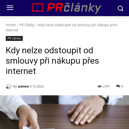
Home
PR články
Kdy nelze odstoupit od smlouvy při nákupu přes
internet
PR články
Kdy nelze odstoupit od
smlouvy při nákupu přes
internet
By
admin
9.12.2022
2191
0