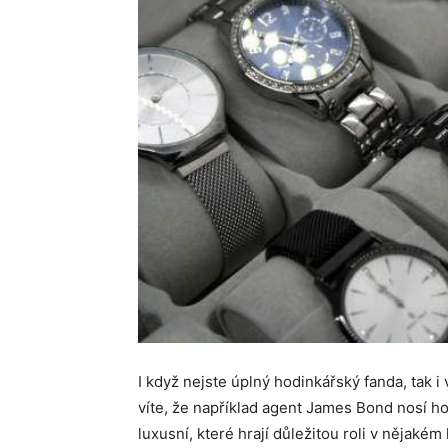
I když nejste úplný hodinkářský fanda, tak i 
víte, že například agent James Bond nosí h
luxusní, které hrají důležitou roli v nějaké