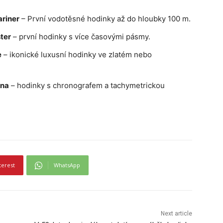
ariner
– První vodotěsné hodinky až do hloubky 100 m.
ter
– první hodinky s více časovými pásmy.
e
– ikonické luxusní hodinky ve zlatém nebo
ona
– hodinky s chronografem a tachymetrickou
terest
WhatsApp
Next article