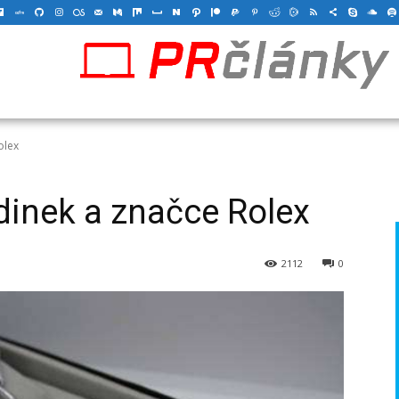
olex
odinek a značce Rolex
2112
0