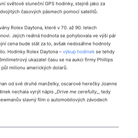
ní světové sluneční GPS hodinky, stejně jako za
e dvojitých časových pásmech pomocí satelitů.
ány Rolex Daytona, které v 70. až 90. letech
ovi. Jejich reálná hodnota se pohybovala ve výši pár
dejní cena bude stát za to, avšak nedosáhne hodnoty
lilo. Hodinky Rolex Daytona –
výkup hodinek
se tehdy
milimetrový ukazatel času se na aukci firmy Phillips
 půl milionu amerických dolarů.
wman od své druhé manželky, oscarové herečky Joanne
inek nechala vyrýt nápis „
Drive me cerefully
„, tedy
 Newmanův slavný film o automobilových závodech