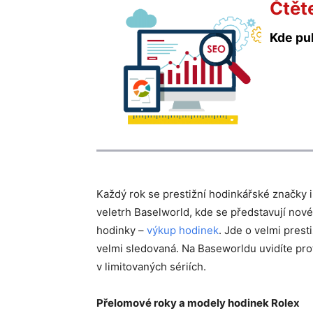
Čtět
Kde pu
Každý rok se prestižní hodinkářské značky 
veletrh Baselworld, kde se představují nové 
hodinky –
výkup hodinek
. Jde o velmi prest
velmi sledovaná. Na Baseworldu uvidíte prot
v limitovaných sériích.
Přelomov
é
roky a modely hodinek Rolex