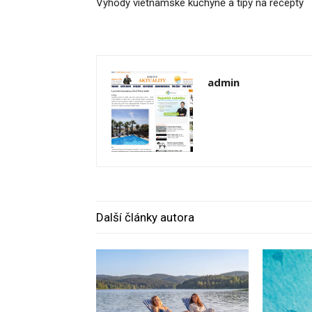
Výhody vietnamské kuchyně a tipy na recepty
admin
Další články autora