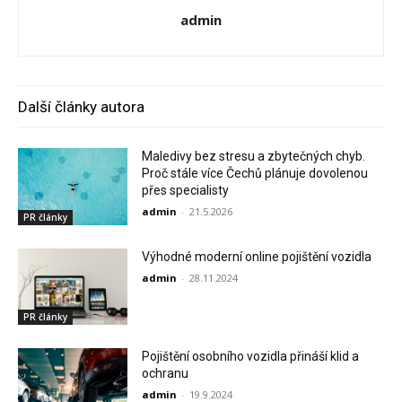
admin
Další články autora
Maledivy bez stresu a zbytečných chyb.
Proč stále více Čechů plánuje dovolenou
přes specialisty
admin
-
21.5.2026
PR články
Výhodné moderní online pojištění vozidla
admin
-
28.11.2024
PR články
Pojištění osobního vozidla přináší klid a
ochranu
admin
-
19.9.2024