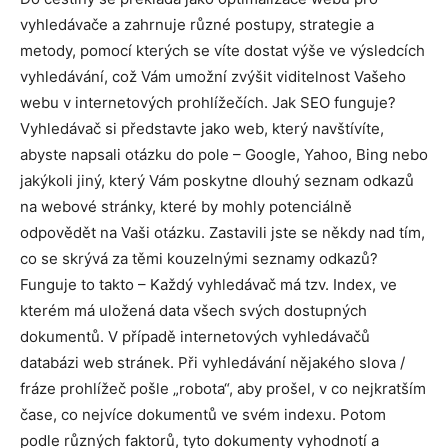
vyhledávače a zahrnuje různé postupy, strategie a
metody, pomocí kterých se víte dostat výše ve výsledcích
vyhledávání, což Vám umožní zvýšit viditelnost Vašeho
webu v internetových prohlížečích. Jak SEO funguje?
Vyhledávač si představte jako web, který navštívíte,
abyste napsali otázku do pole – Google, Yahoo, Bing nebo
jakýkoli jiný, který Vám poskytne dlouhý seznam odkazů
na webové stránky, které by mohly potenciálně
odpovědět na Vaši otázku. Zastavili jste se někdy nad tím,
co se skrývá za těmi kouzelnými seznamy odkazů?
Funguje to takto – Každý vyhledávač má tzv. Index, ve
kterém má uložená data všech svých dostupných
dokumentů. V případě internetových vyhledávačů
databázi web stránek. Při vyhledávání nějakého slova /
fráze prohlížeč pošle „robota“, aby prošel, v co nejkratším
čase, co nejvíce dokumentů ve svém indexu. Potom
podle různých faktorů, tyto dokumenty vyhodnotí a