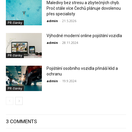
Maledivy bez stresu a zbytečných chyb.
Proč stále více Čechů plánuje dovolenou
přes specialisty
admin
-
21.5.2026
PR články
Výhodné moderní online pojištění vozidla
admin
-
28.11.2024
PR články
Pojištění osobního vozidla přináší klid a
ochranu
admin
-
19.9.2024
PR články
3 COMMENTS