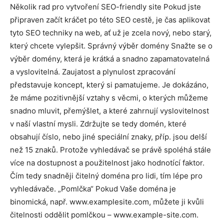
Několik rad pro vytvoření SEO-friendly site Pokud jste
připraven začít kráčet po této SEO cestě, je čas aplikovat
tyto SEO techniky na web, ať už je zcela nový, nebo starý,
který chcete vylepšit. Správný výběr domény Snažte se o
výběr domény, která je krátká a snadno zapamatovatelná
a vyslovitelná. Zaujatost a plynulost zpracování
představuje koncept, který si pamatujeme. Je dokázáno,
že máme pozitivnější vztahy s věcmi, o kterých můžeme
snadno mluvit, přemýšlet, a které zahrnují vyslovitelnost
v naší vlastní mysli. Zdržujte se tedy domén, které
obsahují číslo, nebo jiné speciální znaky, příp. jsou delší
než 15 znaků. Protože vyhledávač se právě spoléhá stále
více na dostupnost a použitelnost jako hodnotící faktor.
Čím tedy snadněji čitelný doména pro lidi, tím lépe pro
vyhledávače. „Pomlčka“ Pokud Vaše doména je
binomická, např. www.examplesite.com, můžete ji kvůli
čitelnosti oddělit pomlčkou – www.example-site.com.