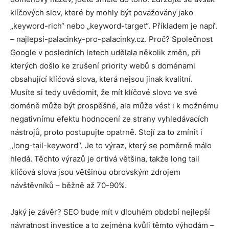
klíčových slov, které by mohly být považovány jako
„keyword-rich“ nebo „keyword-target“. Příkladem je např.
– najlepsi-palacinky-pro-palacinky.cz. Proč? Společnost
Google v posledních letech udělala několik změn, při
kterých došlo ke zrušení priority webů s doménami
obsahující klíčová slova, která nejsou jinak kvalitní.
Musíte si tedy uvědomit, že mít klíčové slovo ve své
doméně může být prospěšné, ale může vést i k možnému
negativnímu efektu hodnocení ze strany vyhledávacích
nástrojů, proto postupujte opatrně. Stojí za to zmínit i
„long-tail-keyword“. Je to výraz, který se poměrně málo
hledá. Těchto výrazů je drtivá většina, takže long tail
klíčová slova jsou většinou obrovským zdrojem
návštěvníků – běžně až 70-90%.
Jaký je závěr? SEO bude mít v dlouhém období nejlepší
návratnost investice a to zejména kvůli těmto výhodám –