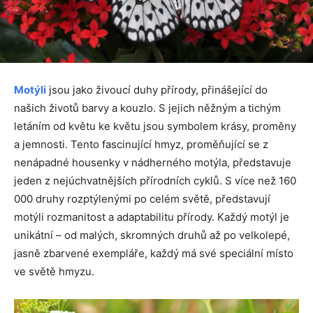
Motýli
jsou jako živoucí duhy přírody, přinášející do
našich životů barvy a kouzlo. S jejich něžným a tichým
letáním od květu ke květu jsou symbolem krásy, proměny
a jemnosti. Tento fascinující hmyz, proměňující se z
nenápadné housenky v nádherného motýla, představuje
jeden z nejúchvatnějších přírodních cyklů. S více než 160
000 druhy rozptýlenými po celém světě, představují
motýli rozmanitost a adaptabilitu přírody. Každý motýl je
unikátní – od malých, skromných druhů až po velkolepé,
jasně zbarvené exempláře, každý má své speciální místo
ve světě hmyzu.