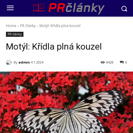
Home
PR články
Motýl: Křídla plná kouzel
PR články
Motýl: Křídla plná kouzel
By
admin
4.1.2024
8428
0