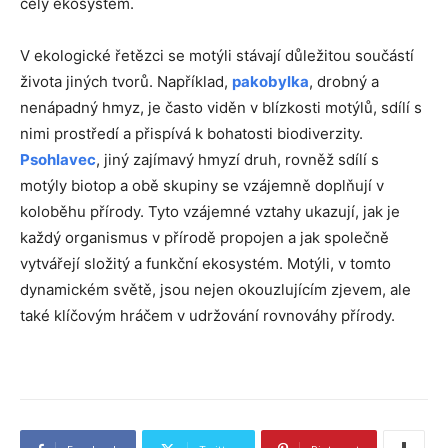
celý ekosystém.
V ekologické řetězci se motýli stávají důležitou součástí
života jiných tvorů. Například,
pakobylka
, drobný a
nenápadný hmyz, je často viděn v blízkosti motýlů, sdílí s
nimi prostředí a přispívá k bohatosti biodiverzity.
Psohlavec
, jiný zajímavý hmyzí druh, rovněž sdílí s
motýly biotop a obě skupiny se vzájemně doplňují v
koloběhu přírody. Tyto vzájemné vztahy ukazují, jak je
každý organismus v přírodě propojen a jak společně
vytvářejí složitý a funkční ekosystém. Motýli, v tomto
dynamickém světě, jsou nejen okouzlujícím zjevem, ale
také klíčovým hráčem v udržování rovnováhy přírody.