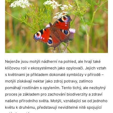
Nejenže jsou motýli nádherní na pohled, ale hrají také
klíčovou roli v ekosystémech jako opylovači. Jejich vztah
s květinami je příkladem dokonalé symbiózy v přírodě –
motýli získávají nektar jako zdroj potravy, zatímco
pomáhají rostlinám s opylením. Tento tichý, ale nezbytný
proces je základem pro zachování biodiverzity a zdraví
našeho přírodního světa. Motýli, vznášející se od jednoho
květu k druhému, představují neviditelné nitě spojující