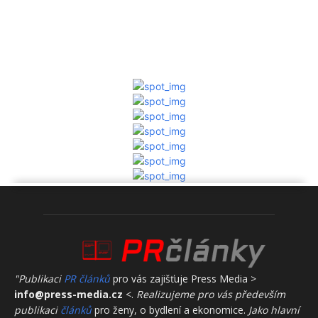
"Publikaci
PR článků
pro vás zajišťuje Press Media >
info@press-media.cz
<.
Realizujeme pro vás především
publikaci
článků
pro ženy, o bydlení a ekonomice.
Jako hlavní