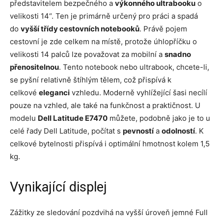
představitelem bezpečného a
výkonného ultrabooku
o
velikosti 14“. Ten je primárně určený pro práci a spadá
do
vyšší třídy cestovních notebooků
. Právě pojem
cestovní je zde celkem na místě, protože úhlopříčku o
velikosti 14 palců lze považovat za mobilní a
snadno
přenositelnou
. Tento notebook nebo ultrabook, chcete-li,
se pyšní relativně štíhlým tělem, což přispívá k
celkové
eleganci
vzhledu. Moderně vyhlížející šasi necílí
pouze na vzhled, ale také na funkčnost a praktičnost. U
modelu
Dell Latitude E7470
můžete, podobně jako je to u
celé řady Dell Latitude, počítat s
pevností
a
odolností
. K
celkové bytelnosti přispívá i optimální hmotnost kolem 1,5
kg.
Vynikající displej
Zážitky ze sledování pozdvihá na vyšší úroveň jemné Full