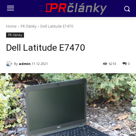
Home
PR články
Dell Latitude E7470
PR články
Dell Latitude E7470
By
admin
11.12.2021
6214
0