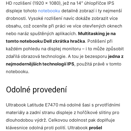
HD rozlišení (1920 x 1080), jež na 14″ úhlopříčce IPS
displeje tohoto
notebooku
detailně zobrazí i ty nejmenší
drobnosti. Vysoké rozlišení navíc dokáže zobrazit více
obsahu, což oceníte při práci ve více otevřených oknech
nebo naráz spuštěných aplikacích.
Multitasking je na
tomto notebooku Dell zkrátka hračka
. Potěšení při
každém pohledu na displej monitoru – i to může způsobit
zdařilá obrazová technologie. A tou je bezesporu
jedna z
nejmodernějších technologií IPS
, použitá právě v tomto
notebooku.
Odolné provedení
Ultrabook Latitude E7470 má odolné šasi s prvotřídními
materiály a zadní stranu displeje z hořčíkové slitiny pro
dlouhodobou výdrž. Celkovou odolnost pak doplňuje
klávesnice odolná proti polití. Ultrabook
prošel