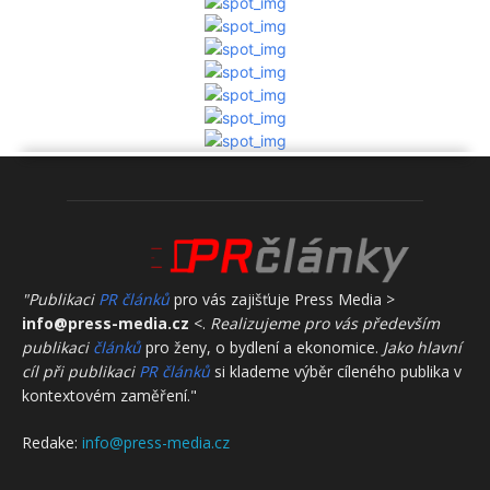
"Publikaci
PR článků
pro vás zajišťuje Press Media >
info@press-media.cz
<.
Realizujeme pro vás především
publikaci
článků
pro ženy, o bydlení a ekonomice.
Jako hlavní
cíl při publikaci
PR článků
si klademe výběr cíleného publika v
kontextovém zaměření."
Redake:
info@press-media.cz