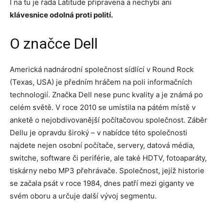
I na tu je řada Latitude připravena a nechybí ani
klávesnice odolná proti polití.
O značce Dell
Americká nadnárodní společnost sídlící v Round Rock
(Texas, USA) je předním hráčem na poli informačních
technologií. Značka Dell nese punc kvality a je známá po
celém světě. V roce 2010 se umístila na pátém místě v
anketě o nejobdivovanější počítačovou společnost. Záběr
Dellu je opravdu široký – v nabídce této společnosti
najdete nejen osobní počítače, servery, datová média,
switche, software či periférie, ale také HDTV, fotoaparáty,
tiskárny nebo MP3 přehrávače. Společnost, jejíž historie
se začala psát v roce 1984, dnes patří mezi giganty ve
svém oboru a určuje další vývoj segmentu.