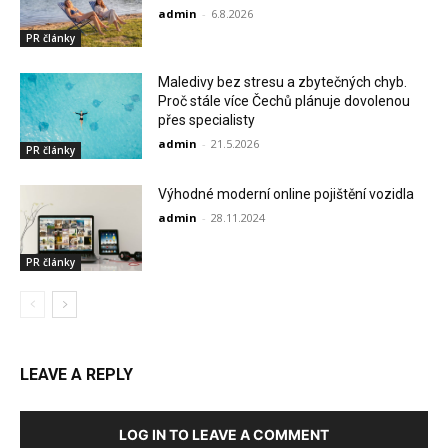
admin
-
6.8.2026
PR články
Maledivy bez stresu a zbytečných chyb.
Proč stále více Čechů plánuje dovolenou
přes specialisty
admin
-
21.5.2026
PR články
Výhodné moderní online pojištění vozidla
admin
-
28.11.2024
PR články
LEAVE A REPLY
LOG IN TO LEAVE A COMMENT