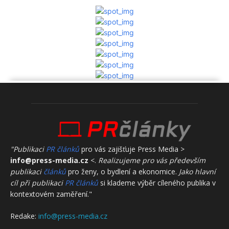
"Publikaci
PR článků
pro vás zajišťuje Press Media >
info@press-media.cz
<.
Realizujeme pro vás především
publikaci
článků
pro ženy, o bydlení a ekonomice.
Jako hlavní
cíl při publikaci
PR článků
si klademe výběr cíleného publika v
kontextovém zaměření."
Redake:
info@press-media.cz