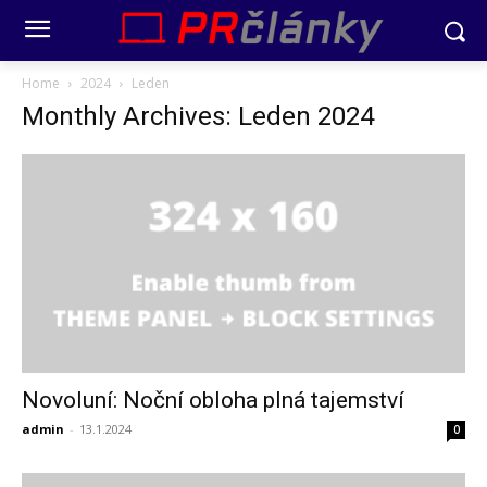
Home
2024
Leden
Monthly Archives: Leden 2024
Novoluní: Noční obloha plná tajemství
admin
-
13.1.2024
0