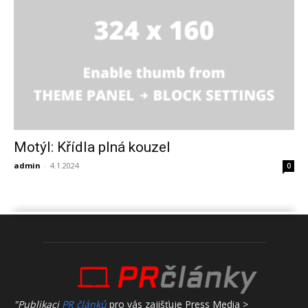
Motýl: Křídla plná kouzel
admin
-
4.1.2024
0
"Publikaci
PR článků
pro vás zajišťuje Press Media >