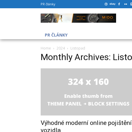
PR články
PR ČLÁNKY
Home
2024
Listopad
Monthly Archives: Lis
Výhodné moderní online pojištění
vozidla