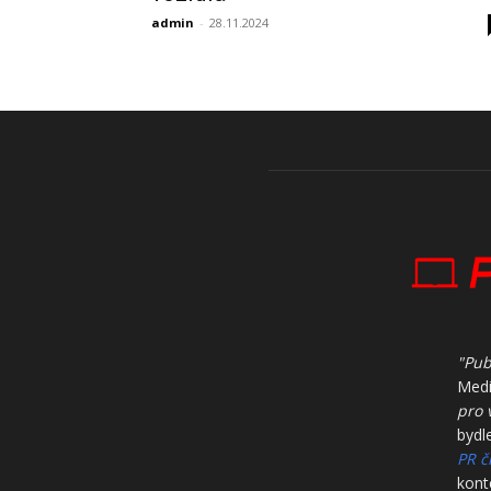
admin
-
28.11.2024
"Pub
Med
pro 
bydl
PR č
kont