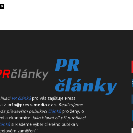
0
PR
články
likaci
PR článků
pro vás zajišťuje Press
ia >
info@press-media.cz
<.
Realizujeme
vás především publikaci
článků
pro ženy, o
ení a ekonomice.
Jako hlavní cíl při publikaci
lánků
si klademe výběr cíleného publika v
extovém zaměření."