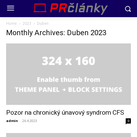
Home
2023
Duben
Monthly Archives: Duben 2023
Pozor na chronický únavový syndrom CFS
admin
-
26.4.2023
0